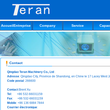
AccueilEntreprise
Company
Service
Capac
Contact
Qingdao Teran Machinery Co., Ltd
.
Adresse
: Qingdao City, Province de Shandong, en Chine le 17 Lacey West 
Code postal
: 266600
Contact
:Brent Xu
Tel
: +86 532-66031159
Fax
: +86 532-66031159
Mobile
: +86 136 6884 7844
Courrier électronique
: