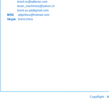
brent.xu@qdteran.com
teran_machinery@yahoo.cn
brent.xu.qd@gmail.com
MSN
:
qdgmbxu@hotmail.com
Skype
: brent.china
CopyRight：Mac