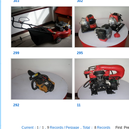
303
302
299
295
292
11
Current
：
1
/
1
，
9
Records / Perpage，Total：
8
Records
First P