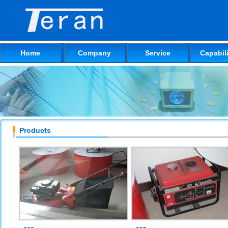
Home
Company
Service
Capabili
Products