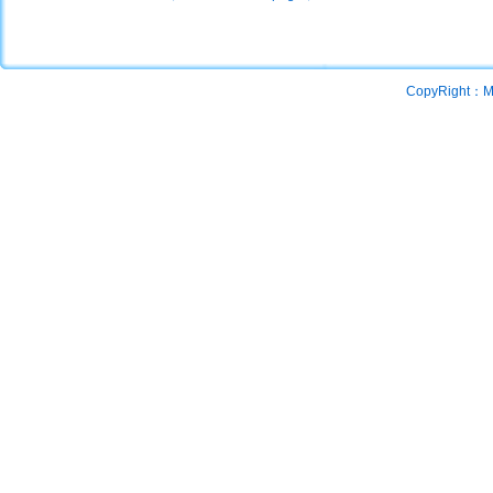
CopyRight：Mac